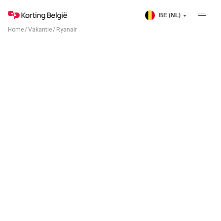
BE (NL)
Home
/
Vakantie
/
Ryanair