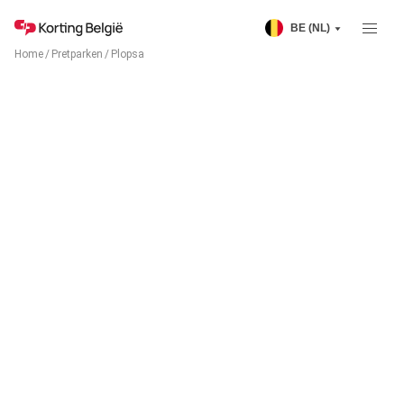
BE (NL)
Home
/
Pretparken
/
Plopsa