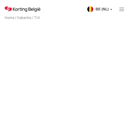
BE (NL)
Home
/
Vakantie
/
TUI