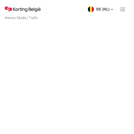
BE (NL)
Home
/
Mode
/
Torfs