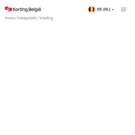
BE (NL)
Home
/
Categorieën
/
Voeding